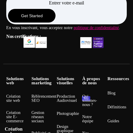
Get Started
En vous inscrivant, vous acceptez notre
politique de confidentialité
.
Nos certifications :
Solutions
Solutions
Solutions
À propos
Ressources
web
marketing
visuelles
de nous
Blog
Création
Référencement
Production
Qui
New
site web
SEO
Audiovisuel
sommes-
nous ?
Définitions
Création
Gestion
Photographie
site E-
réseaux
Notre
commerce
sociaux
équipe
Guides
Design
Création
graphique