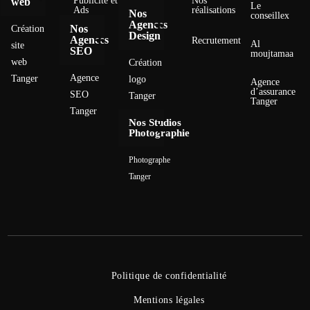
Publicité et
Nos
web
Le
Ads
réalisations
Nos
conseillex
Agences
Nos
Création
Design
Agences
Recrutement
Al
site
SEO
moujtamaa
web
Création
Agence
Tanger
logo
Agence
d’assurance
SEO
Tanger
Tanger
Tanger
Nos Studios
Photographie
Photographe
Tanger
Politique de confidentialité
Mentions légales