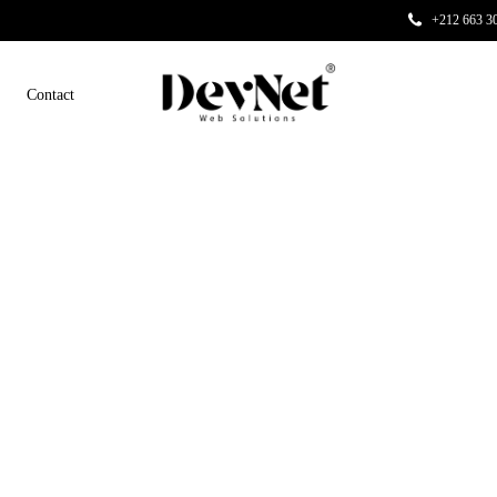
+212 663 30
Contact
KETING
SOLUTIONS VISUELLES
ent SEO
Production Audiovisuel
PROMO
 positionnement sur les
Des vidéos au format court, pensées pou
rche pour attirer plus de
capter l’attention, créer du lien et boost
votre visibilité.
réseaux sociaux
Photographie
e communauté avec des
Sublimez votre marque avec des photos
nts et une stratégie sur
vidéos professionnelles qui captent
l’attention.