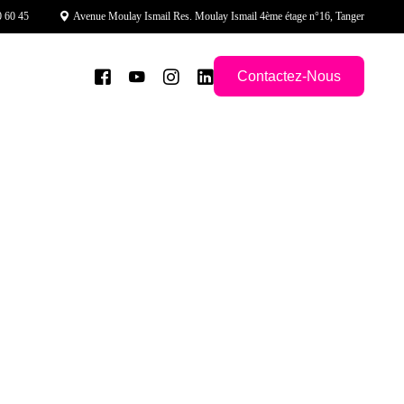
 60 45
Avenue Moulay Ismail Res. Moulay Ismail 4ème étage n°16, Tanger
Contactez-Nous
NEWS
Des vidéos virales pour
faire
décoller votre image
r
er
 et