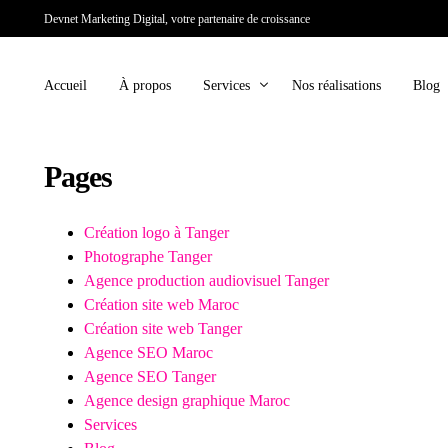
Devnet Marketing Digital, votre partenaire de croissance
Accueil
À propos
Services
Nos réalisations
Blog
Pages
SOLUTIONS WEB
SOLUTIONS MAR
Création site web
Référencem
Création logo à Tanger
Des sites web sur mesure, performants et
Améliorez votre
Photographe Tanger
adaptés à vos besoins.
moteurs de reche
Agence production audiovisuel Tanger
trafic qualifié.
Création site web Maroc
Création site web Tanger
Création site E-commerce
Agence SEO Maroc
Gestion des 
Des boutiques en ligne optimisées pour
Agence SEO Tanger
booster vos ventes et offrir une expérience
Dynamisez votr
Agence design graphique Maroc
client fluide.
contenus impacta
Services
mesure.