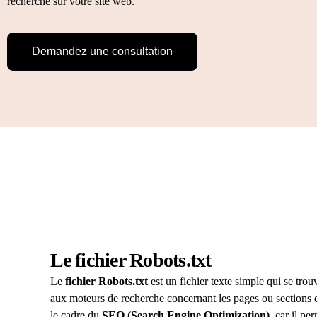
recherche sur votre site web.
Publicité & 
Attirez plus de
Demandez une consultation
publicitaires cib
Le fichier Robots.txt
Le
fichier Robots.txt
est un fichier texte simple qui se trou
aux moteurs de recherche concernant les pages ou sections d’
le cadre du
SEO (Search Engine Optimization)
, car il pe