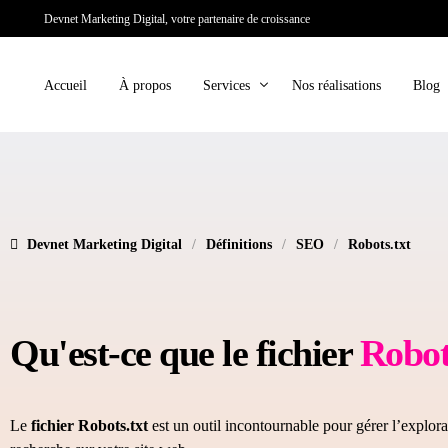
Devnet Marketing Digital, votre partenaire de croissance
Accueil
À propos
Services
Nos réalisations
Blog
SOLUTIONS WEB
SOLUTIONS MAR
Création site web
Référencem
Devnet Marketing Digital
Définitions
SEO
Robots.txt
Des sites web sur mesure, performants et
Améliorez votre
adaptés à vos besoins.
moteurs de reche
trafic qualifié.
Qu'est-ce que le fichier
Robot
Création site E-commerce
Gestion des 
Des boutiques en ligne optimisées pour
booster vos ventes et offrir une expérience
Dynamisez votr
client fluide.
contenus impacta
mesure.
Le
fichier Robots.txt
est un outil incontournable pour gérer l’explor