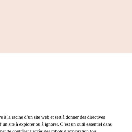
Ads
Design Graphique
 clients avec des campagnes
Créez une identité unique et mémorabl
lées et efficaces.
votre marque grâce à un logo personnali
ve à la racine d’un site web et sert à donner des directives
un site à explorer ou à ignorer. C’est un outil essentiel dans
rmet de contrôler l’accès des robots d’exploration (ou