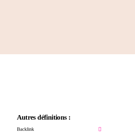
e pour
sé.
Découvrir
Autres définitions :
Backlink