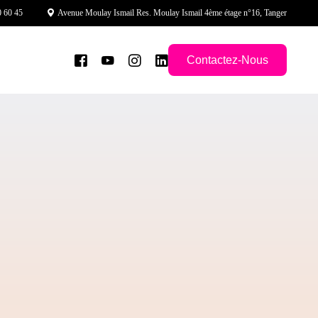
 60 45
Avenue Moulay Ismail Res. Moulay Ismail 4ème étage n°16, Tanger
Contactez-Nous
NEWS
Des vidéos virales pour
faire
décoller votre image
r
er
 et